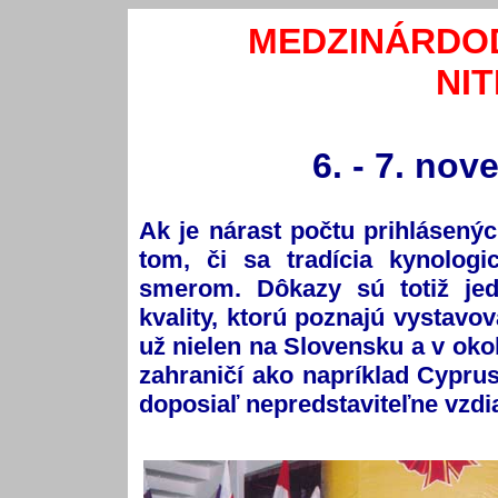
MEDZINÁRDO
NI
6. - 7. nov
Ak je nárast počtu prihlásený
tom, či sa tradícia kynolog
smerom. Dôkazy sú totiž jed
kvality, ktorú poznajú vystavov
už nielen na Slovensku a v okol
zahraničí ako napríklad Cypru
doposiaľ nepredstaviteľne vzdi