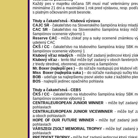
Každý pes v majetku občana SR musí mať veterinárny preuka
minimálne 21 dní a maximálne 1 rok pred výstavou, resp. podľ
s platným očkovaním proti besnote.
Tituly a čakateľstvá - Klubová výstava
CAJC SR
- čakateľstvo na Slovenského šampióna krásy mladýc
CAC SR
- čakateľstvo na Slovenského šampióna krásy môžu z
šampiónov ocenenie výborný 1
Reserve CAC
- môžu získať psy a suky ocenené známkou výbor
udelený CAC
ČKŠ / CC
- čakateľstvo na klubového šampióna krásy SBK môžu
šampiónov ocenenie výborný 1
Klubový víťaz mladých
- môže byť zadaný jedincovi ktorý zí
Klubový víťaz -
tento titul môže byť zadaný v oboch farebných
z triedy strednej, otvorenej, pracovnej a šampiónov.
Mr. Boxer (najlepší pes )
– do súťaže nastupujú psi kluboví víť
Miss Boxer (najlepšia suka )
– do súťaže nastupujú sučky klu
BOB
- udeľuje sa najlepšiemu psovi alebo suke z každého pl
BOS
- najlepší jedinec opačného pohlavia
Tituly a čakateľstvá - CEBS
ČKŠ / CC
- čakateľstvo na klubového šampióna krásy SBK môžu
šampiónov ocenenie výborný 1
CENTRALEUROPEAN JUNIOR WINNER
- môže byť zadaný j
pohlaviach
CENTRALEUROPEAN JUNIOR VICEWINNER
- môže byť za
a oboch pohlaviach
HOPE OF OUR FUTURE WINNER -
môže byť zadaný jedin
pohlaviach
VÁRSZEGI ZSOLT MEMORIAL TROPHY
-
môže byť zadaný je
pohlaviach
PREZIDENT TROPHY
-
môže byť zadaný jedincovi ktorý získal