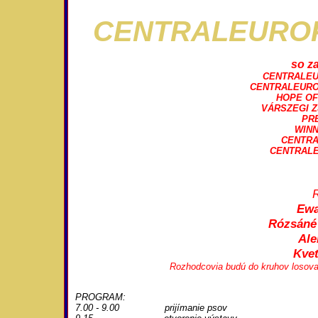
CENTRALEURO
so z
CENTRALEU
CENTRALEURO
HOPE OF
VÁRSZEGI 
PR
WINN
CENTRA
CENTRALE
R
Ewa
Rózsáné 
Ale
Kvet
Rozhodcovia budú do kruhov losovan
PROGRAM:
7.00 - 9.00 prijímanie psov