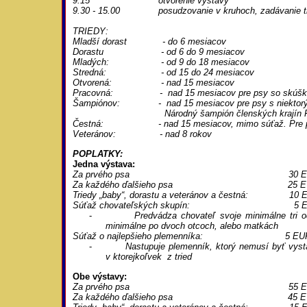
9.15 otvorenie výstavy
9.30 - 15.00 posudzovanie v kruhoch, zadávanie titu
TRIEDY:
Mladší dorast - do 6 mesiacov
Dorastu - od 6 do 9 mesiacov
Mladých: - od 9 do 18 mesiacov
Stredná:
- od 15 do 24 mesiacov
Otvorená: - nad 15 mesiacov
Pracovná: - nad 15 mesiacov pre psy so skúško
Šampiónov: - nad 15 mesiacov pre psy s niektorým z
Národný šampión členských krajín FCI
Čestná: - nad 15 mesiacov, mimo súťaž. Pre psy, kt
Veteránov: - nad 8 rokov
POPLATKY:
Jedna výstava:
Za prvého psa 30 EU
Za každého ďalšieho psa 25 E
Triedy „baby“, dorastu a veteránov a čestná: 10 
Súťaž chovateľských skupín: 5 E
-
Predvádza chovateľ svoje minimálne tri 
minimálne po dvoch otcoch, alebo matkách
Súťaž o najlepšieho plemenníka: 5 EU
-
Nastupuje plemenník, ktorý nemusí byť vysta
v
ktorejkoľvek z tried
Obe výstavy:
Za prvého psa 55 EU
Za každého ďalšieho psa 45 E