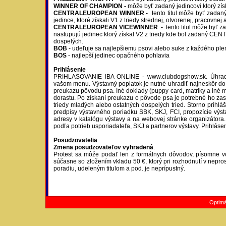
WINNER OF CHAMPION
-
môže byť zadaný jedincovi ktorý zí
CENTRALEUROPEAN WINNER -
tento titul môže byť zadan
jedince, ktoré získali V1 z triedy strednej, otvorenej, pracovnej
CENTRALEUROPEAN VICEWINNER
-
tento titul môže byť 
nastupujú jedinec ktorý získal V2 z triedy kde bol zadaný
CENT
dospelých.
BOB
- udeľuje sa najlepšiemu psovi alebo suke z každého pl
BOS
- najlepší jedinec opačného pohlavia
Prihlásenie
PRIHLASOVANIE IBA ONLINE - www.clubdogshow.sk. Úhradu vý
vašom menu. Výstavný poplatok je nutné uhradiť najneskôr do 2
preukazu pôvodu psa. Iné doklady (puppy card, matriky a iné ma
dorastu. Po získaní preukazu o pôvode psa je potrebné ho zas
triedy mladých alebo ostatných dospelých tried. Storno prihl
predpisy výstavného poriadku SBK, SKJ, FCI, propozície výst
adresy v katalógu výstavy a na webovej stránke organizátora.
podľa potrieb usporiadateľa, SKJ a partnerov výstavy. Prihláse
Posudzovatelia
Zmena posudzovateľov vyhradená
.
Protest sa môže podať len z formálnych dôvodov, písomne vo
súčasne so zložením vkladu 50 €, ktorý pri rozhodnutí v nepr
poradiu, udeleným titulom a pod. je neprípustný.
Optimá