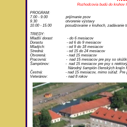
Rozhodcovia budú do kruhov l
PROGRAM:
7.00 - 9.00 prijímanie psov
9.30 otvorenie výstavy
10.00 - 15.00 posudzovanie v kruhoch, zadávanie tit
TRIEDY:
Mladší dorast - do 6 mesiacov
Dorastu - od 6 do 9 mesiacov
Mladých: - od 9 do 18 mesiacov
Stredná:
- od 15 do 24 mesiacov
Otvorená: - nad 15 mesiacov
Pracovná: - nad 15 mesiacov pre psy so skúško
Šampiónov: - nad 15 mesiacov pre psy s niektorým z
Národný šampión členských krajín FCI
Čestná: - nad 15 mesiacov, mimo súťaž. Pre psy, kt
Veteránov: - nad 8 rokov