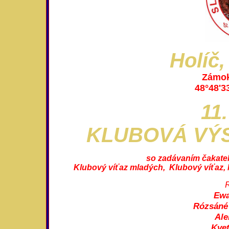
Holíč
Zámok
48°48'3
11.
KLUBOVÁ VÝS
so zadávaním čakateľ
Klubový víťaz mladých, Klubový víťaz, 
R
Ewa
Rózsáné 
Ale
Kvet