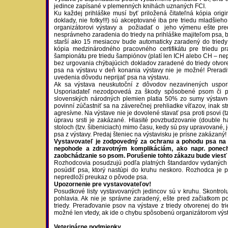
jedince zapísané v plemenných knihách uznaných FCI.
Ku každej prihláške musí byť priložená čitateľná kópia orig
doklady, nie fotky!!!) sú akceptované iba pre triedu mladšie
organizátorovi výstavy a požiadať o jeho výmenu ešte pred
nesprávneho zaradenia do triedy na prihláške majiteľom psa, b
starší ako 15 mesiacov bude automaticky zaradený do triedy 
kópia medzinárodného pracovného certifikátu pre triedu p
šampionátu pre triedu šampiónov (platí len ICH alebo CH – nepr
bez urgovania chýbajúcich dokladov zaradené do triedy otvore
psa na výstavu v deň konania výstavy nie je možné! Preradi
uvedenia dôvodu neprijať psa na výstavu.
Ak sa výstava neuskutoční z dôvodov nezavinených uspori
Usporiadateľ nezodpovedá za škody spôsobené psom či ps
slovenských národných plemien platia 50% zo sumy výstavného
povinní zúčastniť sa na záverečnej prehliadke víťazov, inak 
agresívne. Na výstave nie je dovolené stavať psa proti psovi (
úpravu srsti je zakázané. Hlasité povzbudzovanie (double 
stoloch (tzv. šibeniciach) mimo času, kedy sú psy upravované
psa z výstavy. Predaj šteniec na výstavisku je prísne zakázaný!
Vystavovateľ je zodpovedný za ochranu a pohodu psa na 
nepohode a zdravotným komplikáciám, ako napr. ponecha
zaobchádzanie so psom. Porušenie tohto zákazu bude viesť k
Rozhodcovia posudzujú podľa platných štandardov vydaných
posúdiť psa, ktorý nastúpi do kruhu neskoro. Rozhodca je 
nepredloží preukaz o pôvode psa.
Upozornenie pre vystavovateľov!
Posudkové listy vystavovaných jedincov sú v kruhu. Skontrol
pohlavia. Ak nie je správne zaradený, ešte pred začiatkom po
triedy. Preraďovanie psov na výstave z triedy otvorenej do t
možné len vtedy, ak ide o chybu spôsobenú organizátorom výst
Veterinárne podmienky