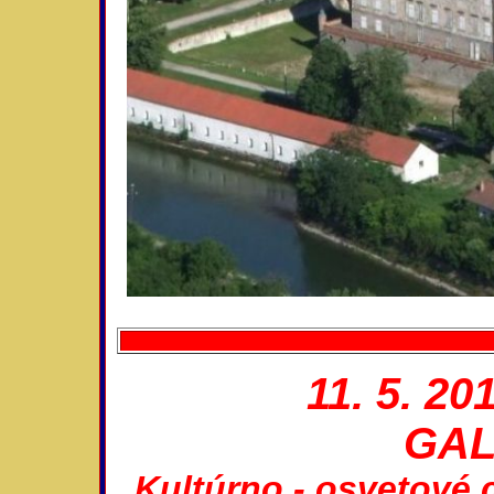
11. 5. 20
GA
Kultúrno - osvetové 