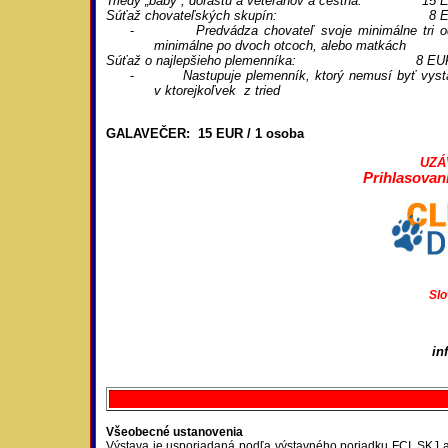
Triedy „baby“, dorastu a veteránov a čestná: 15 
Súťaž chovateľských skupín: 8 E
-
Predvádza chovateľ svoje minimálne tri 
minimálne po dvoch otcoch, alebo matkách
Súťaž o najlepšieho plemenníka: 8 EU
-
Nastupuje plemenník, ktorý nemusí byť vysta
v
ktorejkoľvek z tried
GALAVEČER: 15 EUR / 1 osoba
UZÁV
Prihlasovani
Slo
in
Všeobecné ustanovenia
Výstava je usporiadaná podľa výstavného poriadku FCI, SKJ a