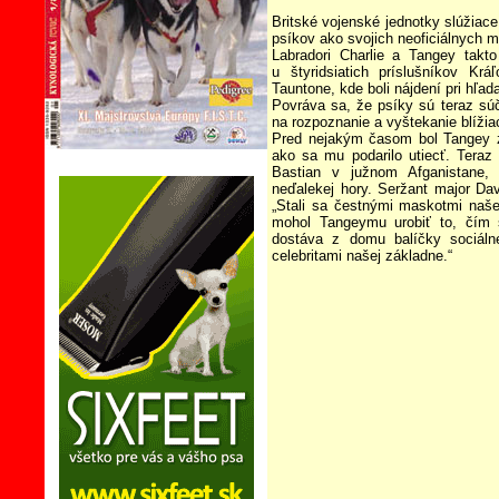
Britské vojenské jednotky slúžiace
psíkov ako svojich neoficiálnych 
Labradori Charlie a Tangey takt
u štyridsiatich príslušníkov K
Tauntone, kde boli nájdení pri hľad
Povráva sa, že psíky sú teraz súč
na rozpoznanie a vyštekanie blížia
Pred nejakým časom bol Tangey 
ako sa mu podarilo utiecť. Teraz
Bastian v južnom Afganistane, 
neďalekej hory. Seržant major Da
„Stali sa čestnými maskotmi naš
mohol Tangeymu urobiť to, čím s
dostáva z domu balíčky sociáln
celebritami našej základne.“