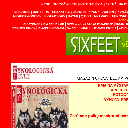
|
|
KYNOLOGICKÁ REVUE
FOTOGALÉRIA
AKTUÁLNA IN
|
|
|
|
|
|
PEDIGREE
PROFILUM
EUKANUBA
SAURUS
ACANA
ORIJEN
AKVÁR
|
|
|
|
|
NEMECKY-OVCIAK
BIOFAKTORY
BAYER
QTEST
MZTRADE
EUROSPO
strán
|
|
SLOVENSKÝ BOXER KLUB
SVETOVÁ VÝSTAVA BOXEROV
MAJSTR
|
|
|
|
FENDER EDDA
BOXERLINKS.EU
BOXER magazin
BOXER PUPPY
CHIH
MAGAZÍN CHOVATEĽOV A P
KAM NA VÝSTAV
ARCHÍV 
FOTOGA
V
ÝHODY
PR
Zatúlané psíky maskotmi ná