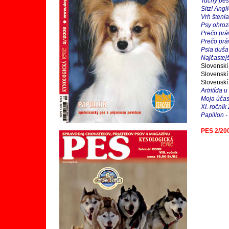
Tučný pes 
Sitz! Angl
Vrh štenia
Psy ohroz
Prečo prá
Prečo prá
Psia duša
Naj
častej
Slovenskí
Slovenskí
Slovenskí
Artritída 
Moja účas
XI. ročník
Papillon -
PES 2/20