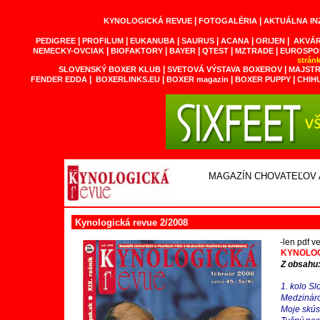
|
|
KYNOLOGICKÁ REVUE
FOTOGALÉRIA
AKTUÁLNA IN
|
|
|
|
|
|
PEDIGREE
PROFILUM
EUKANUBA
SAURUS
ACANA
ORIJEN
AKVÁR
|
|
|
|
|
NEMECKY-OVCIAK
BIOFAKTORY
BAYER
QTEST
MZTRADE
EUROSPO
strán
|
|
SLOVENSKÝ BOXER KLUB
SVETOVÁ VÝSTAVA BOXEROV
MAJSTR
|
|
|
|
FENDER EDDA
BOXERLINKS.EU
BOXER magazin
BOXER PUPPY
CHIH
MAGAZÍN CHOVATEĽOV 
Kynologická revue 2/2008
-len pdf v
KYNOLOG
Z obsahu
1. kolo S
Medzináro
Moje skúse