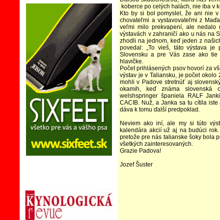
koberce po celých halách, nie iba v 
Kto by si bol pomyslel, že ani nie 
chovateľmi a vystavovateľmi z Maďar
veľmi milo prekvapení, ale nedalo
výstavách v zahraničí ako u nás na 
zhodli na jednom, keď jeden z naši
povedal: „To vieš, táto výstava j
Slovensku a pre Vás zase ako tie n
hlavičke.
Počet prihlásených psov hovorí za v
výstav je v Taliansku, je počet okolo
mohli v Padove stretnúť aj slovensk
okamih, keď známa slovenská o
welshspringer španiela RALF Jankin
CACIB. Nuž, a Janka sa tu cítila iste
dáva k tomu ďalší predpoklad.
Neviem ako iní, ale my si túto vý
kalendára akcií už aj na budúci rok
pretože pre nás talianske šoky bola p
všetkých zainteresovaných.
Grazie Padova!
Jozef Šuster