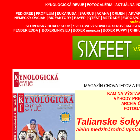
|
|
KYNOLOGICKÁ REVUE
FOTOGALÉRIA
AKTUÁLNA IN
|
|
|
|
|
|
PEDIGREE
PROFILUM
EUKANUBA
SAURUS
ACANA
ORIJEN
AKVÁR
|
|
|
|
|
NEMECKY-OVCIAK
BIOFAKTORY
BAYER
QTEST
MZTRADE
EUROSPO
strán
|
|
SLOVENSKÝ BOXER KLUB
SVETOVÁ VÝSTAVA BOXEROV
MAJSTR
|
|
|
|
FENDER EDDA
BOXERLINKS.EU
BOXER magazin
BOXER PUPPY
CHIH
MAGAZÍN CHOVATEĽOV A P
KAM NA VÝSTAV
V
ÝHODY
PR
ARCHÍV 
FOTOGA
Talianske šok
alebo medzinárodná výstava