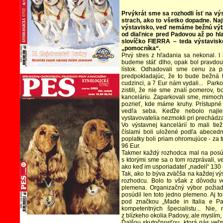
Prvýkrát sme sa rozhodli ísť na vý
strach, ako to všetko dopadne. Naj
výstavisko, veď nemáme bežnú výb
od diaľnice pred Padovou až po h
slovíčko FIERRA – teda výstavisko
„pomocníka“.
Prvý stres z hľadania sa nekonal. I
budeme stáť dlho, opak bol pravdou.
lístok. Odhadovali sme cenu za p
predpokladajúc, že to bude bežná 
cudzinci, a 7 Eur nám vydali... Parko
zistili, že nie sme znalí pomerov
kanceláriu. Zaparkovali sme, mimoch
pozrieť, kde máme kruhy. Prístupné 
vedľa seba. Keďže nebolo najlep
vystavovatelia nezmokli pri prechádz
Vo výstavnej kancelárií to mali ti
číslami boli uložené podľa abecedné
poplatky boli priam ohromujúce - za t
96 Eur.
Takmer každý rozhodca mal na posú
s ktorými sme sa o tom rozprávali, 
ako keď im usporiadateľ „nadelí“ 130 
Tak, ako to býva zväčša na každej vý
rozhodcu. Bolo to však z dôvodu v
plemena. Organizačný výbor požiad
posúdil len toto jedno plemeno. Aj to
pod značkou „Made in Italia e Pa
kompetentných špecialistu... Nie
z blízkeho okolia Padovy, ale myslím, 
Ďalšou skutočnosťou, ktorá nás veľmi