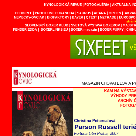
|
|
KYNOLOGICKÁ REVUE
FOTOGALÉRIA
AKTUÁLNA IN
|
|
|
|
|
|
PEDIGREE
PROFILUM
EUKANUBA
SAURUS
ACANA
ORIJEN
AKVÁR
|
|
|
|
|
NEMECKY-OVCIAK
BIOFAKTORY
BAYER
QTEST
MZTRADE
EUROSPO
strán
|
|
SLOVENSKÝ BOXER KLUB
SVETOVÁ VÝSTAVA BOXEROV
MAJSTR
|
|
|
|
FENDER EDDA
BOXERLINKS.EU
BOXER magazin
BOXER PUPPY
CHIH
MAGAZÍN CHOVATEĽOV A P
KAM NA VÝSTAV
V
ÝHODY
PR
ARCHÍV 
FOTOGA
Christina Pettersalová
Parson Russell terié
Fortuna Libri Praha, 2007