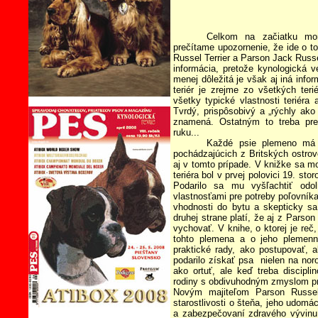
Celkom na začiatku mon
prečítame upozornenie, že ide o t
Russel Terrier a Parson Jack Russel
informácia, pretože kynologická v
menej dôležitá je však aj iná info
teriér je zrejme zo všetkých terié
všetky typické vlastnosti teriéra
Tvrdý, prispôsobivý a „rýchly ako s
znamená. Ostatným to treba pr
ruku...
Každé psie plemeno má sv
pochádzajúcich z Britských ostrov
aj v tomto prípade. V knižke sa m
teriéra bol v prvej polovici 19. sto
Podarilo sa mu vyšľachtiť odo
vlastnosťami pre potreby poľovníka
vhodnosti do bytu a skepticky sa
druhej strane platí, že aj z Parson
vychovať. V knihe, o ktorej je reč
tohto plemena a o jeho plemenn
praktické rady, ako postupovať,
podarilo získať psa nielen na nor
ako ortuť, ale keď treba discipl
rodiny s obdivuhodným zmyslom p
Novým majiteľom Parson Russel 
starostlivosti o šteňa, jeho udo
a zabezpečovaní zdravého vývinu