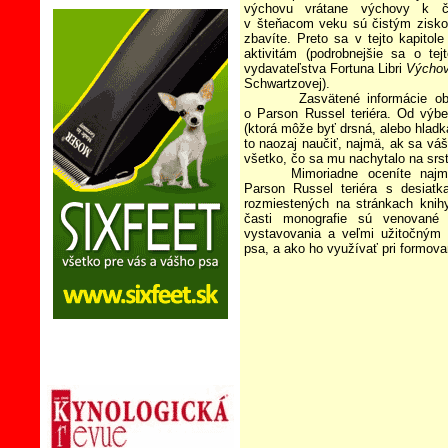
výchovu vrátane výchovy k či
v šteňacom veku sú čistým zisko
zbavíte. Preto sa v tejto kapito
aktivitám (podrobnejšie sa o tej
vydavateľstva Fortuna Libri
Výchov
Schwartzovej).
Zasvätené informácie obs
o Parson Russel teriéra. Od výbe
(ktorá môže byť drsná, alebo hladká
to naozaj naučiť, najmä, ak sa vá
všetko, čo sa mu nachytalo na srsť
Mimoriadne oceníte najm
Parson Russel teriéra s desiatk
rozmiestených na stránkach knih
časti monografie sú venované s
vystavovania a veľmi užitočným 
psa, a ako ho využívať pri formova