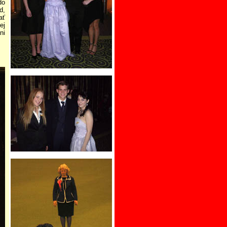
do
d,
ať
ej
ni