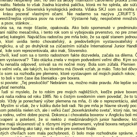
menalo nesplnený sen, no sen sa akoby mávnutím čarovného prútika zmen
realitu. Nebola to však žiadna kúzelná palička, ktorá mi ho splnila, ale súť
ior handling a Slovenská kynologická jednota. Vďaka SKJ som sa mohla 
o krásu pozerať vlastnými očami. Nie nadarmo sa nazýva „CRUFT´S
prestížnejšia výstava psov na svete“. Výstavné haly, nespočetné množst
í a psov, stánkov...
tória sa, na moje šťastie, opakovala. Ako bolo spomenuté v predminul
aní nášho mesačníka, i tento rok som si vybojovala prvenstvo, no pre zme
taršej kategórii. Najväčšou radosťou pre mňa bolo, že sa opäť stanem jednou
h, ktorí uvidia tento chovateľský, a predovšetkým vystavovateľský r
nglicku, a už po druhýkrát sa zúčastním súťaže International Junior Handl
al, kde som reprezentovala, ako inak, Slovensko.
chvíli, keď som sa o tomto radostnom fakte dozvedela, začala sa dilema. 
em vystavovať? Táto otázka znela v mojom podvedomí veľmi dlho. Kým s
ňu nenašla odpoveď, snívali sa mi nočné mory. Bola som zúfalá. Plemien 
e veľmi veľa, ale takých, ku ktorému má človek vzťah, je málo. Toto bol dôvo
čo som sa rozhodla pre plemeno, ktoré vystavujem od mojich piatich rokov, 
 to boli v tom čase iba šteniatka - pre boxera.
 si poviete: „Tej preskočilo!“ Nebránim sa, možno máte pravdu. Ale lepšie s
vybrať nemohla.
 ľudí si myslelo, že to robím pre mojich najbližších, keďže práve boxer
vá naša rodina od roku 1985. No s čistým svedomím viem povedať, že to t
olo. Vždy je ponechaný výber plemena na mňa, či ide o reprezentáciu, ale
. Myslím si však, že v kútiku duše boli radi. No pre mňa je hlavne skvelý poci
som potešila nielen ich, ale i veľkú časť „boxerkárskeho sveta“, ktorý nás, te
u rodinu, veľmi dobre pozná. Dokonca i chovatelia boxerov v Anglicku boli mi
kvapení a potešení, že si niekto z medzinárodných junior handlerov, kto
otne majú skúsenosti už s rôznymi inými plemenami, vybral boxera netypické
 junior handling ako taký, nie to ešte pre svetové finále.
stých chvíľach som mala pochybnosti, či bolo moje rozhodnutie správne, 