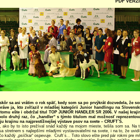
PDF VERZ
skôr sa asi vrátim o rok späť, kedy som sa po prvýkrát dozvedela, že s
práve ja, kto zvíťazil v mladšej kategórii Junior handlingu na Slovensk
 tomu ešte i obdržal titul TOP JUNIOR HANDLER SR 2006. V našej kraji
bolo druhý raz, čo „handler“ s týmto titulom mal možnosť reprezentov
ju krajinu na najprestížnejšej výstave psov na svete – CRUFT´S.
, ako by to isto prežíval snáď každý na mojom mieste, tešila som sa. Na t
sa stretnem s najlepšími mladými vystavovateľmi na svete, i na to, že uvid
 čo každý „psíčkar“ ospevuje. Cruft´s... Toto slovo ešte pred pár rokmi pre m