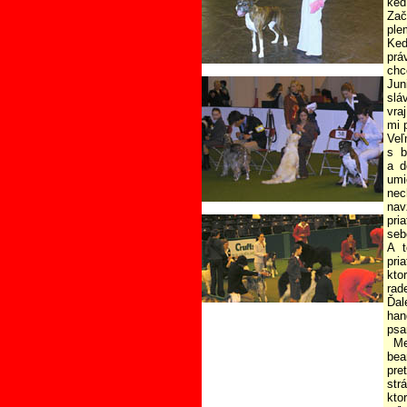
keď
Zač
ple
Keď
prá
chc
Jun
slá
vra
mi 
Veľ
s b
a d
umi
nec
nav
pri
seb
A t
pri
kto
rad
Ďal
han
psa
Med
bea
pre
str
kto