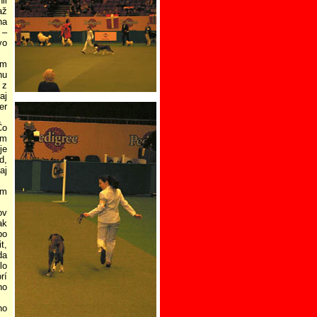
il
až
na
 –
vo
om
nu
 z
aj
er
Čo
om
je
d,
aj
om
ov
ak
bo
t,
da
lo
rí
ho
no