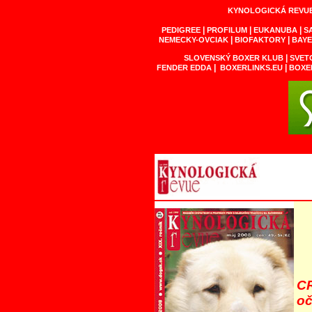
KYNOLOGICKÁ REVU
|
|
|
PEDIGREE
PROFILUM
EUKANUBA
S
|
|
NEMECKY-OVCIAK
BIOFAKTORY
BAY
|
SLOVENSKÝ BOXER KLUB
SVET
|
|
FENDER EDDA
BOXERLINKS.EU
BOXER
C
oč