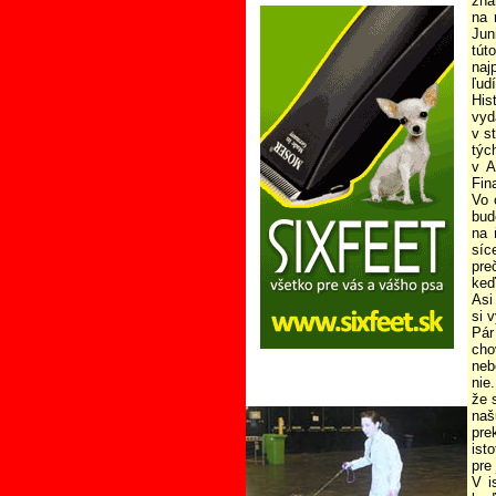
zna
na 
Jun
tút
naj
ľud
His
vyd
v s
týc
v A
Fin
Vo 
bud
na 
síc
pre
keď
Asi
si 
Pár
cho
neb
nie
že 
naš
pre
ist
pre
V i