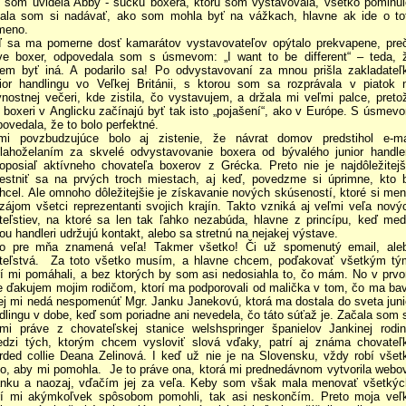
 som uvidela Abby - sučku boxera, ktorú som vystavovala, všetko pominul
ala som si nadávať, ako som mohla byť na vážkach, hlavne ak ide o to
meno.
 sa ma pomerne dosť kamarátov vystavovateľov opýtalo prekvapene, pre
ve boxer, odpovedala som s úsmevom: „I want to be different“ – teda, 
em byť iná. A podarilo sa! Po odvystavovaní za mnou prišla zakladateľ
ior handlingu vo Veľkej Británii, s ktorou som sa rozprávala v piatok 
vnostnej večeri, kde zistila, čo vystavujem, a držala mi veľmi palce, preto
j boxeri v Anglicku začínajú byť tak isto „pojašení“, ako v Európe. S úsmev
povedala, že to bolo perfektné.
mi povzbudzujúce bolo aj zistenie, že návrat domov predstihol e-ma
lahoželaním za skvelé odvystavovanie boxera od bývalého junior handle
oposiaľ aktívneho chovateľa boxerov z Grécka. Preto nie je najdôležitejš
estniť sa na prvých troch miestach, aj keď, povedzme si úprimne, kto 
hcel. Ale omnoho dôležitejšie je získavanie nových skúseností, ktoré si men
zájom všetci reprezentanti svojich krajín. Takto vzniká aj veľmi veľa nový
ateľstiev, na ktoré sa len tak ľahko nezabúda, hlavne z princípu, keď med
ou handleri udržujú kontakt, alebo sa stretnú na nejakej výstave.
o pre mňa znamená veľa! Takmer všetko! Či už spomenutý email, ale
ateľstvá. Za toto všetko musím, a hlavne chcem, poďakovať všetkým tý
rí mi pomáhali, a bez ktorých by som asi nedosiahla to, čo mám. No v prv
e ďakujem mojim rodičom, ktorí ma podporovali od malička v tom, čo ma bav
ej mi nedá nespomenúť Mgr. Janku Janekovú, ktorá ma dostala do sveta juni
dlingu v dobe, keď som poriadne ani nevedela, čo táto súťaž je. Začala som 
mi práve z chovateľskej stanice welshspringer španielov Jankinej rodin
zi tých, ktorým chcem vysloviť slová vďaky, patrí aj známa chovateľ
rded collie Deana Zelinová. I keď už nie je na Slovensku, vždy robí všet
to, aby mi pomohla. Je to práve ona, ktorá mi prednedávnom vytvorila webo
ánku a naozaj, vďačím jej za veľa. Keby som však mala menovať všetkýc
rí mi akýmkoľvek spôsobom pomohli, tak asi neskončím. Preto moja veľ