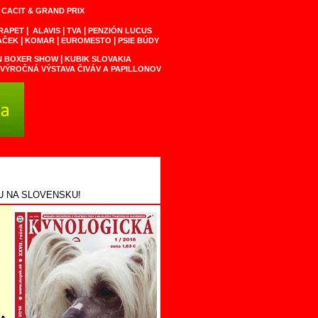
|
CACIT & GRAND PRIX
|
|
|
RAPET
ALAVIS
TVA
PENZIÓN LUCUS
|
|
|
AČEK
KOMAR
EUROMESTO
PSIE BÚDY
|
 BOXER SHOW
KUBIK SLOVAKIA
VÝROČNÁ VÝSTAVA ČIVÁV A PAPILLONOV
U NA SLOVENSKU!