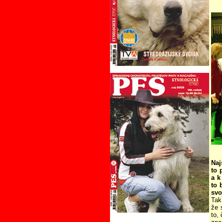
Naj
to 
a k
to 
svo
Tak
že 
to,