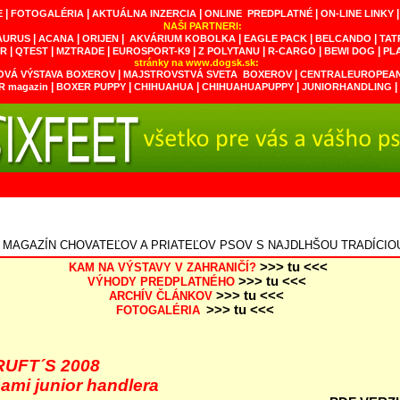
|
|
|
|
E
FOTOGALÉRIA
AKTUÁLNA INZERCIA
ONLINE PREDPLATNÉ
ON-LINE LINKY
NAŠI PARTNERI:
|
|
|
|
|
|
AURUS
ACANA
ORIJEN
AKVÁRIUM KOBOLKA
EAGLE PACK
BELCANDO
TAT
|
|
|
|
|
|
|
ER
QTEST
MZTRADE
EUROSPORT-K9
Z POLYTANU
R-CARGO
BEWI DOG
PL
stránky na
www.dogsk.sk
:
|
|
OVÁ VÝSTAVA BOXEROV
MAJSTROVSTVÁ SVETA BOXEROV
CENTRALEUROPEAN
|
|
|
|
|
 magazin
BOXER PUPPY
CHIHUAHUA
CHIHUAHUAPUPPY
JUNIORHANDLING
MAGAZÍN CHOVATEĽOV A PRIATEĽOV PSOV S NAJDLHŠOU TRADÍCIO
>>> tu <<<
KAM NA VÝSTAVY V ZAHRANIČÍ?
>>> tu <<<
V
ÝHODY
PREDPLATNÉ
HO
>>> tu <<<
ARCHÍV ČLÁNKOV
>>> tu <<<
FOTOGALÉRIA
RUFT´S 2008
ami junior handlera