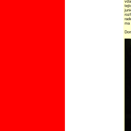
vďa
tej
jun
roz
rad
ma 
Dom