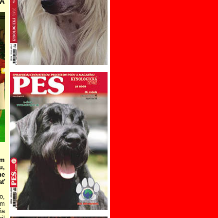
IA
om
u,
ne
ať
o,
ím
ňa