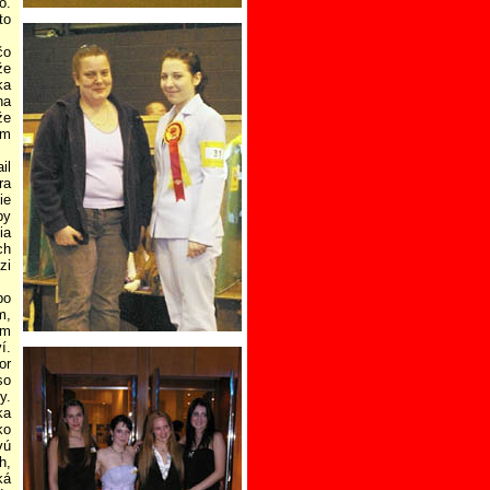
o.
to
čo
že
ka
na
že
om
il
ra
ie
by
ia
ch
zi
bo
m,
om
í.
or
so
y.
ka
ko
vú
h,
ká