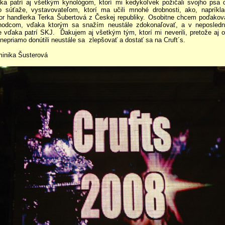
ka patrí aj všetkým kynológom, ktorí mi kedykoľvek požičali svojho psa 
to súťaže, vystavovateľom, ktorí ma učili mnohé drobnosti, ako, napríkla
ior handlerka Terka Šubertová z Českej republiky. Osobitne chcem poďakov
hodcom, vďaka ktorým sa snažím neustále zdokonaľovať, a v neposledn
e vďaka patrí SKJ. Ďakujem aj všetkým tým, ktorí mi neverili, pretože aj o
nepriamo donútili neustále sa zlepšovať a dostať sa na Cruft´s.
inika Šusterová