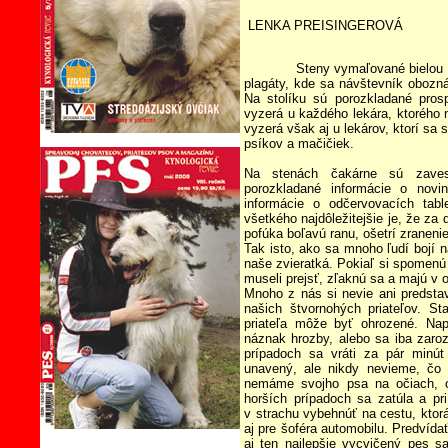
LENKA PREISINGEROVÁ
Steny vymaľované bielou farbo
plagáty, kde sa návštevník obozn
Na stolíku sú porozkladané pros
vyzerá u každého lekára, ktorého 
vyzerá však aj u lekárov, ktorí sa 
psíkov a mačičiek.
Na stenách čakárne sú zaves
porozkladané informácie o novi
informácie o odčervovacích tabl
všetkého najdôležitejšie je, že za 
pofúka boľavú ranu, ošetrí zraneni
Tak isto, ako sa mnoho ľudí bojí na
naše zvieratká. Pokiaľ si spomenú 
museli prejsť, zľaknú sa a majú v 
Mnoho z nás si nevie ani predsta
našich štvornohých priateľov. St
priateľa môže byť ohrozené. Nap
náznak hrozby, alebo sa iba zaro
prípadoch sa vráti za pár minú
unavený, ale nikdy nevieme, čo
nemáme svojho psa na očiach, od
horších prípadoch sa zatúla a p
v strachu vybehnúť na cestu, ktor
aj pre šoféra automobilu. Predvíd
aj ten najlepšie vycvičený pes s