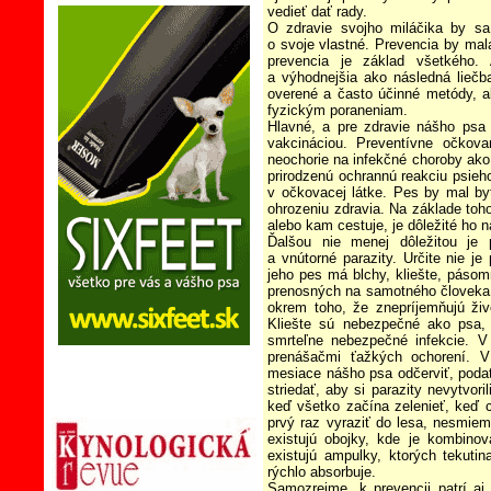
vedieť dať rady.
O zdravie svojho miláčika by sa
o svoje vlastné. Prevencia by ma
prevencia je základ všetkého. 
a výhodnejšia ako následná lieč
overené a často účinné metódy, a
fyzickým poraneniam.
Hlavné, a pre zdravie nášho psa 
vakcináciou. Preventívne očkova
neochorie na infekčné choroby ako
prirodzenú ochrannú reakciu psieh
v očkovacej látke. Pes by mal b
ohrozeniu zdravia. Na základe toho
alebo kam cestuje, je dôležité ho 
Ďalšou nie menej dôležitou je p
a vnútorné parazity. Určite nie je
jeho pes má blchy, kliešte, pásom
prenosných na samotného človeka 
okrem toho, že znepríjemňujú živ
Kliešte sú nebezpečné ako psa, 
smrteľne nebezpečné infekcie. V
prenášačmi ťažkých ochorení. V
mesiace nášho psa odčerviť, podať
striedať, aby si parazity nevytvori
keď všetko začína zelenieť, keď 
prvý raz vyraziť do lesa, nesmiem
existujú obojky, kde je kombinov
existujú ampulky, ktorých tekutin
rýchlo absorbuje.
Samozrejme, k prevencii patrí a