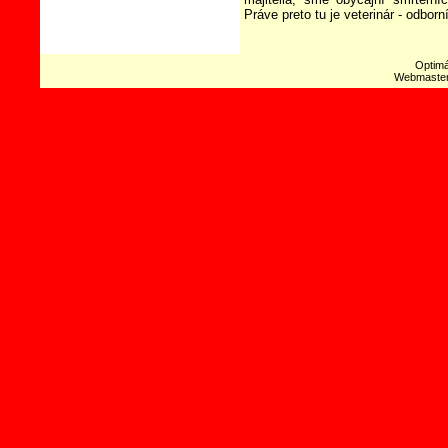
Práve preto tu je veterinár - odborní
Optimá
Webmaste