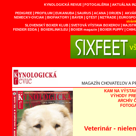
|
|
KYNOLOGICKÁ REVUE
FOTOGALÉRIA
AKTUÁLNA IN
|
|
|
|
|
|
PEDIGREE
PROFILUM
EUKANUBA
SAURUS
ACANA
ORIJEN
AKVÁR
|
|
|
|
|
NEMECKY-OVCIAK
BIOFAKTORY
BAYER
QTEST
MZTRADE
EUROSPO
strán
|
|
SLOVENSKÝ BOXER KLUB
SVETOVÁ VÝSTAVA BOXEROV
MAJSTR
|
|
|
|
FENDER EDDA
BOXERLINKS.EU
BOXER magazin
BOXER PUPPY
CHIH
MAGAZÍN CHOVATEĽOV A P
KAM NA VÝSTAV
V
ÝHODY
PR
ARCHÍV 
FOTOGA
Veterinár - nielen