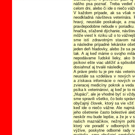
nášho psa poznať. Treba vedieť 
celom dni, alebo či ide o niečo váž
V každom prípade, ak sa však na
neodkladná návšteva veterinára.
hravý, neustále poskakuje, a zra
pravdepodobne nebude v poriadku. A
hnačka, sťažené dýchanie, návštev
môže viesť k riziku už o to vážnejš
sme istí zdravotným stavom ná
a následne prípadné lekárske oše
jeden deň hladovky, alebo že sa p
tak. A aj keď máme o svojho miláč
nepodávame ľudské lieky, ako 
psíkovi ešte viac ublížiť a spôsob
dosiahnuť aj trvalé následky.
A práve preto tu je pre nás veterin
neustále sa vzdeláva v nových ve
a získava informácie o nových ve
zvieracej medicíny pokrok a veda 
psíka k veterinárovi, aj keď je t
„hlupáci“, ale je vhodné byť si vž
sme spravili všetko, čo bolo správne
obyčajný človek, ktorý sa vie vžiť 
keď ide o niečo vážne. Ale najm
jeho ošetrenie často bolestivé ale
neskôr mu bude lepšie, a že je v s
našich maznáčikov, nežným pohla
ktorý vie poradiť v odborných t
výžive, poskytne odborné rady 
majitelia, sme obyčajní smrteľní