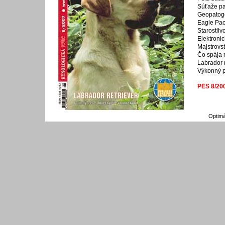
Súťaže pas
Geopatogé
Eagle Pac
Starostliv
Elektroni
Majstrovs
Čo spája 
Labrador r
Výkonný p
PES 8/20
Optimá