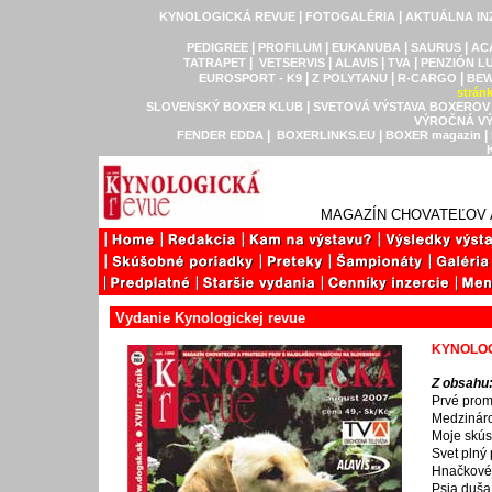
|
|
KYNOLOGICKÁ REVUE
FOTOGALÉRIA
AKTUÁLNA IN
|
|
|
|
PEDIGREE
PROFILUM
EUKANUBA
SAURUS
AC
|
|
|
|
TATRAPET
VETSERVIS
ALAVIS
TVA
PENZIÓN L
|
|
|
EUROSPORT - K9
Z POLYTANU
R-CARGO
BEW
strán
|
SLOVENSKÝ BOXER KLUB
SVETOVÁ VÝSTAVA BOXEROV
VÝROČNÁ VÝ
|
|
|
FENDER EDDA
BOXERLINKS.EU
BOXER magazin
MAGAZÍN CHOVATEĽOV 
Vydanie Kynologickej revue
KYNOLOG
Z obsahu
Prvé prom
Medzináro
Moje skús
Svet plný 
Hnačkové
Psia duša