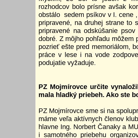
rozhodcov bolo prísne avšak ko
obstálo sedem psíkov v I. cene ,
pripravené, na druhej strane to 
pripravené na odskúšanie psov 
dobré. Z môjho pohľadu môžem p
pozrieť ešte pred memoriálom, b
práce v lese i na vode zodpove
podujatie vyžaduje.
PZ Mojmírovce určite vynaložil
mala hladký priebeh. Ako ste b
PZ Mojmírovce sme si na spoluprá
máme veľa aktívnych členov klubu,
hlavne Ing. Norbert Čanaky a MUD
i samotného priebehu organizo