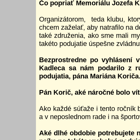
Čo popriať Memoriálu Jozefa K
Organizátorom, teda klubu, ktor
chcem zaželať, aby natrafilo na 
také združenia, ako sme mali my
takéto podujatie úspešne zvládnu
Bezprostredne po vyhlásení v
Kadleca sa nám podarilo z rúk
podujatia, pána Mariána Koriča
Pán Korič, aké náročné bolo v
Ako každé súťaže i tento ročník b
a v neposlednom rade i na športov
Aké dlhé obdobie potrebujete n