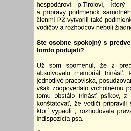
hospodárovi p.Tirolovi, ktor
a prípravy podmienok samotného
členmi PZ vytvorili také podmien
vodičov a rozhodcov neboli žiadn
Ste osobne spokojný s predv
tomto podujatí?
Už som spomenul, že z predv
absolvovalo memoriál trinásť.
jednotlivé pracoviská, posudzovan
však zodpovedalo vrcholnému po
tomu obstálo trinásť psíkov, 
konštatovať, že vodiči pripravil
ktorí vypadli , rozhodovala prev
indispozícia psa.