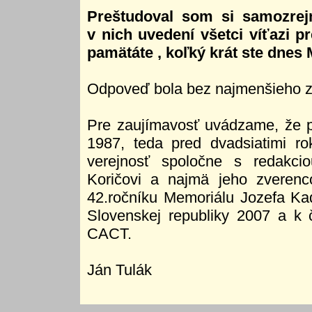
Preštudoval som si samozrejm
v nich uvedení všetci víťazi p
pamätáte , koľký krát ste dnes
Odpoveď bola bez najmenšieho z
Pre zaujímavosť uvádzame, že p.
1987, teda pred dvadsiatimi ro
verejnosť spoločne s redakci
Koričovi a najmä jeho zveren
42.ročníku Memoriálu Jozefa Kad
Slovenskej republiky 2007 a k 
CACT.
Ján Tulák