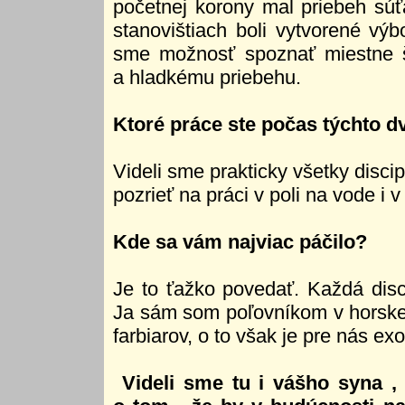
početnej korony mal priebeh súť
stanovištiach boli vytvorené v
sme možnosť spoznať miestne špe
a hladkému priebehu.
Ktoré práce ste počas týchto dv
Videli sme prakticky všetky discip
pozrieť na práci v poli na vode i v
Kde sa vám najviac páčilo?
Je to ťažko povedať. Každá disc
Ja sám som poľovníkom v horskej 
farbiarov, o to však je pre nás exo
Videli sme tu i vášho syna ,