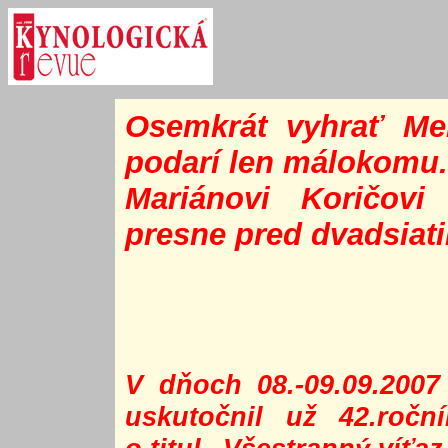
Osemkrát vyhrať Mem
podarí len málokomu.
Mariánovi Koričovi
presne pred dvadsiat
V dňoch 08.-09.09.2007
uskutočnil už 42.ročn