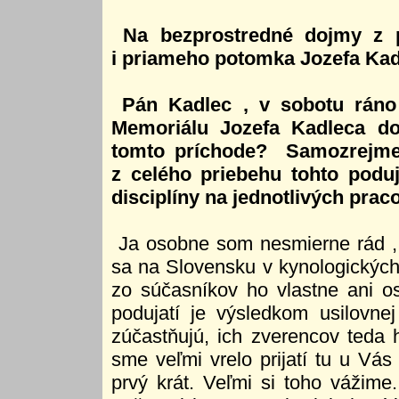
Na bezprostredné dojmy z 
i priameho potomka Jozefa Kad
Pán Kadlec , v sobotu ráno 
Memoriálu Jozefa Kadleca do
tomto príchode? Samozrejme
z celého priebehu tohto poduja
disciplíny na jednotlivých prac
Ja osobne som nesmierne rád ,
sa na Slovensku v kynologických 
zo súčasníkov ho vlastne ani o
podujatí je výsledkom usilovnej
zúčastňujú, ich zverencov teda h
sme veľmi vrelo prijatí tu u Vás
prvý krát. Veľmi si toho vážime