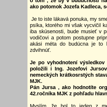
o tom , že by v budúcnosti na
ako potomok Jozefa Kadleca, 
Je to iste lákavá ponuka, my sme
psíka, ktorého mi však vycvičil 
iba skúsenosti, bude musieť v 
vodičovi a potom postupne pripr
akási méta do budúcna je to l
zdvihnúť.
Je po vyhodnotení výsledkov
položili i Ing. Jozefovi Jurs
nemeckých krátkosrstých stav
MJK.
Pán Jursa , ako hodnotíte org
42.ročníka MJK z pohľadu hlav
Myslím, že bol to jeden z me