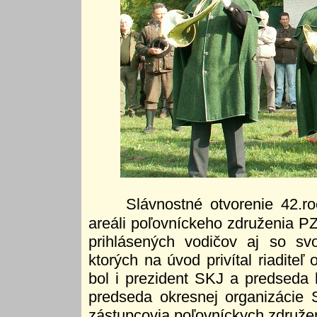
Slávnostné otvorenie 42.r
areáli poľovníckeho združenia PZ
prihlásených vodičov aj so svo
ktorých na úvod privítal riadit
bol i prezident SKJ a predseda 
predseda okresnej organizácie 
zástupcovia poľovníckych združení