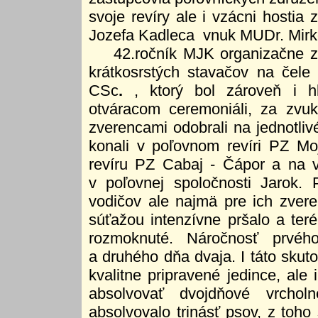
svoje revíry ale i vzácni hostia
Jozefa Kadleca vnuk MUDr. Mirk
42.ročník MJK organizačne za
krátkosrstých stavačov na čel
CSc
.
, ktorý bol zároveň i h
otváracom ceremoniáli, za zvuk
zverencami odobrali na jednotlivé
konali v poľovnom revíri PZ Mo
revíru PZ Cabaj - Čápor a na v
v poľovnej spoločnosti Jarok.
vodičov ale najmä pre ich zvere
súťažou intenzívne pršalo a teré
rozmoknuté. Náročnosť prvéh
a druhého dňa dvaja. I táto skut
kvalitne pripravené jedince, ale
absolvovať dvojdňové vrchol
absolvovalo trinásť psov, z toho 