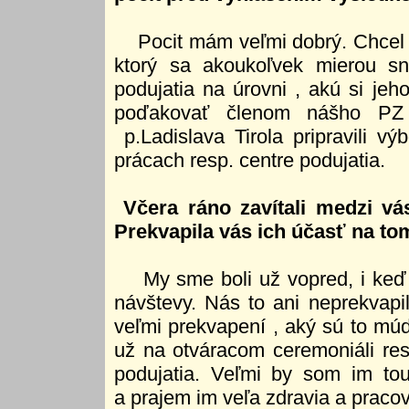
Pocit mám veľmi dobrý. Chcel b
ktorý sa akoukoľvek mierou sna
podujatia na úrovni , akú si je
poďakovať členom nášho PZ 
p.Ladislava Tirola pripravili v
prácach resp. centre podujatia.
Včera ráno zavítali medzi vá
Prekvapila vás ich účasť na to
My sme boli už vopred, i keď ne
návštevy. Nás to ani neprekvapi
veľmi prekvapení , aký sú to múdr
už na otváracom ceremoniáli res
podujatia. Veľmi by som im to
a prajem im veľa zdravia a praco