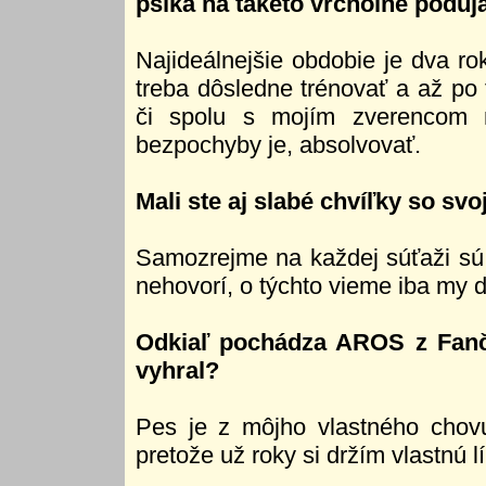
psíka na takéto vrcholné poduj
Najideálnejšie obdobie je dva rok
treba dôsledne trénovať a až p
či spolu s mojím zverencom 
bezpochyby je, absolvovať.
Mali ste aj slabé chvíľky so sv
Samozrejme na každej súťaži sú i
nehovorí, o týchto vieme iba my dv
Odkiaľ pochádza AROS z Fanča
vyhral?
Pes je z môjho vlastného chovu
pretože už roky si držím vlastnú lí