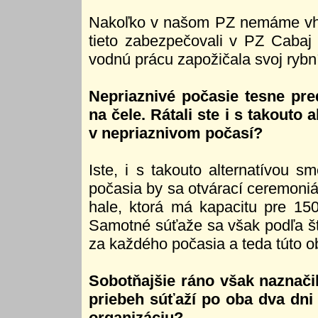
Nakoľko v našom PZ nemáme vho
tieto zabezpečovali v PZ Cabaj
vodnú prácu zapožičala svoj rybn
Nepriaznivé počasie tesne pr
na čele. Rátali ste i s takouto 
v nepriaznivom počasí?
Iste, i s takouto alternatívou s
počasia by sa otvárací ceremoniá
hale, ktorá má kapacitu pre 150
Samotné súťaže sa však podľa št
za každého počasia a teda túto o
Sobotňajšie ráno však naznačil
priebeh súťaží po oba dva dni 
organizáciu?