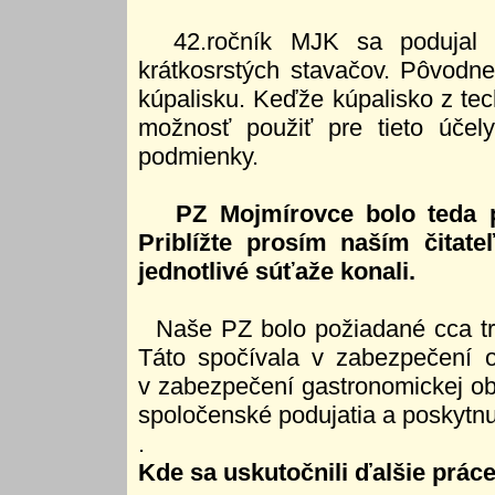
42.ročník MJK sa podujal u
krátkosrstých stavačov. Pôvod
kúpalisku. Keďže kúpalisko z te
možnosť použiť pre tieto úče
podmienky.
PZ Mojmírovce bolo teda po
Priblížte prosím naším čitat
jednotlivé súťaže konali.
Naše PZ bolo požiadané cca tri
Táto spočívala v zabezpečení o
v zabezpečení gastronomickej obl
spoločenské podujatia a poskytnu
.
Kde sa uskutočnili ďalšie práce