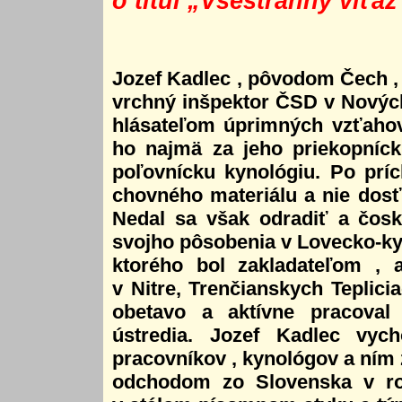
o titul „Všestranný víťa
Jozef Kadlec , pôvodom Čech ,
vrchný inšpektor ČSD v Novýc
hlásateľom úprimných vzťaho
ho najmä za jeho priekopníck
poľovnícku kynológiu. Po prí
chovného materiálu a nie dosť
Nedal sa však odradiť a čosk
svojho pôsobenia v Lovecko-k
ktorého bol zakladateľom , a
v Nitre, Trenčianskych Teplici
obetavo a aktívne pracoval
ústredia. Jozef Kadlec vyc
pracovníkov , kynológov a ním 
odchodom zo Slovenska v ro