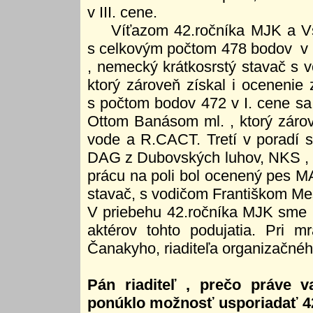
v III. cene.
Víťazom 42.ročníka MJK a Vš
s celkovým počtom 478 bodov v I
, nemecký krátkosrstý stavač s
ktorý zároveň získal i ocenenie 
s počtom bodov 472 v I. cene s
Ottom Banásom ml. , ktorý zárov
vode a R.CACT. Tretí v poradí 
DAG z Dubovských luhov, NKS , 
prácu na poli bol ocenený pes M
stavač, s vodičom Františkom M
V priebehu 42.ročníka MJK sme p
aktérov tohto podujatia. Pri m
Čanakyho, riaditeľa organizačného
Pán riaditeľ , prečo práve 
ponúklo možnosť usporiadať 4