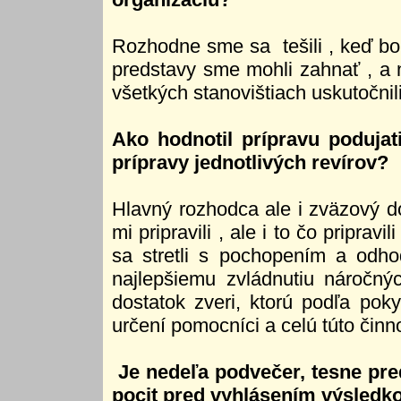
Rozhodne sme sa tešili , keď bo
predstavy sme mohli zahnať , a
všetkých stanovištiach uskutočni
Ako hodnotil prípravu podujat
prípravy jednotlivých revírov?
Hlavný rozhodca ale i zväzový d
mi pripravili , ale i to čo pripra
sa stretli s pochopením a odho
najlepšiemu zvládnutiu náročný
dostatok zveri, ktorú podľa pok
určení pomocníci a celú túto činno
Je nedeľa podvečer, tesne pr
pocit pred vyhlásením výsledk