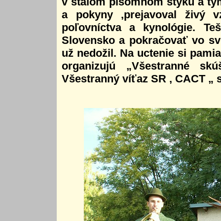
v stálom písomnom styku a tý
a pokyny ,prejavoval živý 
poľovníctva a kynológie. T
Slovensko a pokračovať vo svoj
už nedožil. Na uctenie si pami
organizujú „Všestranné skú
Všestranný víťaz SR , CACT „ 