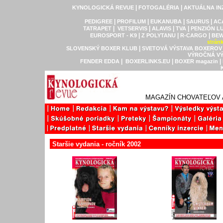
|
|
KYNOLOGICKÁ REVUE
FOTOGALÉRIA
AKTUÁLNA IN
|
|
|
|
PEDIGREE
PROFILUM
EUKANUBA
SAURUS
AC
|
|
|
|
TATRAPET
VETSERVIS
ALAVIS
TVA
PENZIÓN L
|
|
|
EUROSPORT - K9
Z POLYTANU
R-CARGO
BEW
strán
|
SLOVENSKÝ BOXER KLUB
SVETOVÁ VÝSTAVA BOXEROV
VÝROČNÁ VÝ
|
|
|
FENDER EDDA
BOXERLINKS.EU
BOXER magazin
MAGAZÍN CHOVATEĽOV 
Staršie vydania - ročník 2002