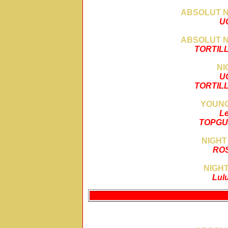
ABSOLUT NI
UG
ABSOLUT NI
TORTILL
NI
UG
TORTILL
YOUNG
L
TOPGUN
NIGHT
ROS
NIGH
Lul