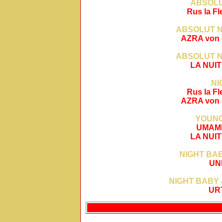
ABSOLU
Rus la F
ABSOLUT NI
AZRA von 
ABSOLUT NI
LA NUIT
NI
Rus la F
AZRA von 
YOUNG
UMAMB
LA NUIT
NIGHT
BA
UN
NIGHT
BAB
Y
UR