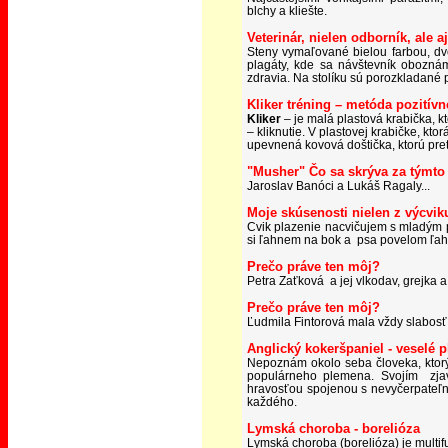
blchy a kliešte.
Veterin
ár, nielen odborník, ale aj
Steny vymaľované bielou farbou, dv
plagáty, kde sa návštevník obozná
zdravia. Na stolíku sú porozkladané 
Kliker
tréning – metóda pozitív
Kliker
– je malá plastová krabička, k
– kliknutie. V plastovej krabičke, kto
upevnená kovová doštička, ktorú pre
"Musher" Čo sa skrýva za týmt
Jaroslav Banóci a Lukáš Ragaly...
Moje skúsenosti nielen z výcviku
Cvik plazenie nacvičujem s mladým p
si ľahnem na bok a psa povelom ľahn
Prečo práve ten môj?
Petra Zaťková a jej vlkodav, grejka a 
Prečo práve ten môj?
Ľudmila Fintorová mala vždy slabosť p
Anglický kokeršpaniel - veselé 
Nepoznám okolo seba človeka, ktorý 
populárneho plemena. Svojím zjav
hravosťou spojenou s nevyčerpateľn
každého.
Lymská choroba - borelióza
L
ymská choroba (borelióza) je multi