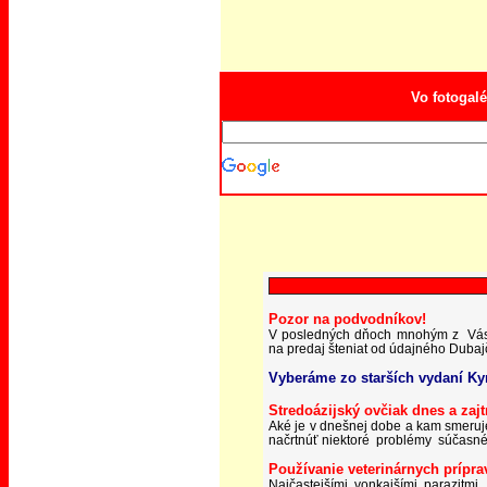
Vo fotogalé
Vlastný vyhľadávací nástroj
Pozor na podvodníkov!
V
posledných dňoch mnohým z Vás ch
na predaj šteniat od údajného Dubaj
Vyberáme zo starších vydaní Ky
Stredoázijský ovčiak dnes a zajt
Aké je v dnešnej dobe a kam smeruje
načrtnúť niektoré problémy súčasnéh
Používanie veterinárnych prípra
Najčastejšími vonkajšími parazitmi