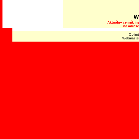
w
Aktuálny cenník inz
na adres
Optimá
Webmaste