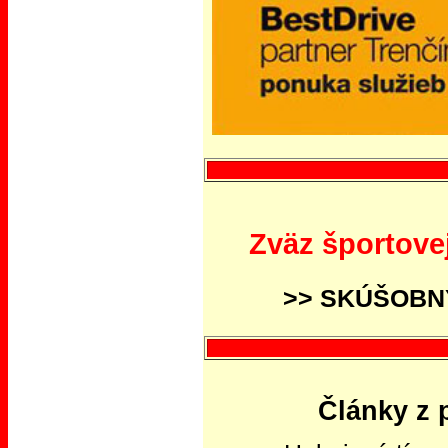
Zväz športovej
>>
SKÚŠOBNÝ
Články z 