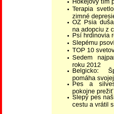
Hokejový tím 
Terapia svet
zimné depresi
OZ Psia duša
na adopciu z 
Psí hrdinovia 
Slepému psov
TOP 10 svetov
Sedem najpam
roku 2012
Belgicko: Š
pomáha svojej 
Pes a silve
pokojne prežiť
Slepý pes naši
cestu a vrátil