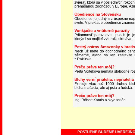
zvierat, ktorá sa v posledných rokoch
prenášanou zoonózou v Európe, Ázii
Obedience na Slovensku
Obedience je jedným z úspešne napr
svete. V preklade obedience znamen
Vonkjašie a vnútorné parazity
P
rítomnosť parazitov u psoch je j
ktorými sa majiteľ zvieraťa stretáva.
Pest
rý ostrov Amazonky v bratis
Nech už idete do obchodného centr
zámerne, alebo sa len zastavíte
z Rakúska
...
Prečo práve ten môj?
Perta Vojteková nemala slobodné roz
Blchy verní priatelia, nepriateli
Existuje viac než 1000 druhov bĺch
blcha mačacia, ale aj psia a ľudská.
Prečo práve ten môj?
Ing. Róbert Kanás a skye teriéri
POSTUPNE BUDEME UVEREJŇOV